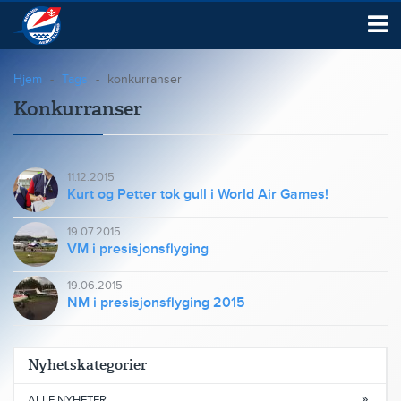
Hjem
Tags
konkurranser
Konkurranser
11.12.2015
Kurt og Petter tok gull i World Air Games!
19.07.2015
VM i presisjonsflyging
19.06.2015
NM i presisjonsflyging 2015
Nyhetskategorier
ALLE NYHETER