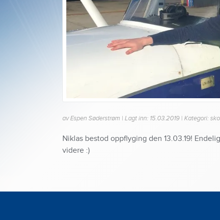
av Espen Søderstrøm | Lagt inn: 15.03.2019 | Kategori: sko
Niklas bestod oppflyging den 13.03.19! Endelig
videre :)