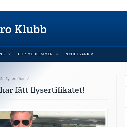
ro Klubb
ING
FOR MEDLEMMER
NYHETSARKIV
tt flysertifikatet!
ar fått flysertifikatet!