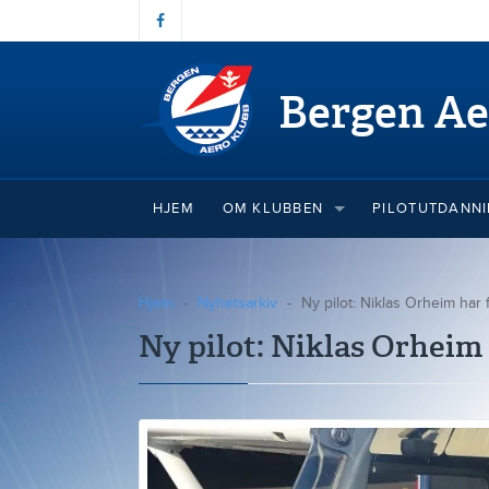
Bergen Ae
HJEM
OM KLUBBEN
PILOTUTDANN
Hjem
Nyhetsarkiv
Ny pilot: Niklas Orheim har få
Ny pilot: Niklas Orheim h