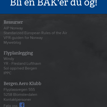
Bli en BAK'er du og!
Ressurser
AIP Norway
Standarized European Rules of the Air
VFR-guiden for Norway
Myweblog
Flyplanlegging
Windy
YR - Flesland Lufthavn
Sol opp/ned Bergen
IPPC
Bergen Aero Klubb
Flyplassvegen 555
5258 Blomsterdalen
Kontaktpersoner
Følg oss: