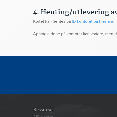
4. Henting/utlevering a
Kortet kan hentes på
ID-kontoret på Flesland
,
Åpningstidene på kontoret kan variere, men det
Ressurser
AIP Norway