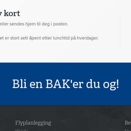
v kort
 eller sendes hjem til deg i posten.
 er stort sett åpent etter lunchtid på hverdager.
Bli en BAK'er du og!
Flyplanlegging
Be
Windy
Fl