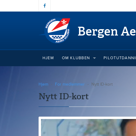
Bergen Ae
HJEM
OM KLUBBEN
PILOTUTDANN
Hjem
For medlemmer
Nytt ID-kort
Nytt ID-kort