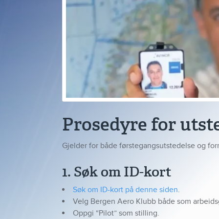
Prosedyre for utst
Gjelder for både førstegangsutstedelse og fo
1. Søk om ID-kort
Søk om ID-kort på denne siden
.
Velg Bergen Aero Klubb både som arbeidsg
Oppgi “Pilot” som stilling.