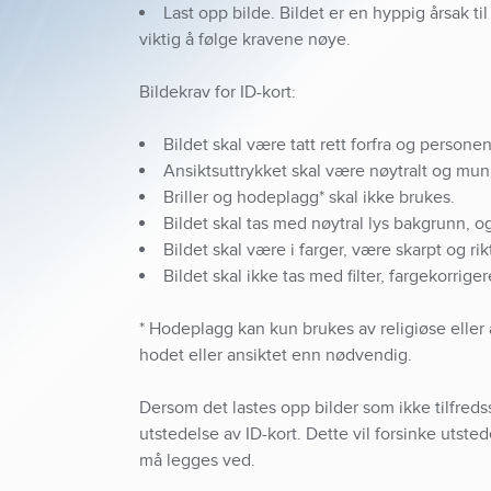
Last opp bilde. Bildet er en hyppig årsak ti
viktig å følge kravene nøye.
Bildekrav for ID-kort:
Bildet skal være tatt rett forfra og persone
Ansiktsuttrykket skal være nøytralt og mun
Briller og hodeplagg* skal ikke brukes.
Bildet skal tas med nøytral lys bakgrunn, o
Bildet skal være i farger, være skarpt og ri
Bildet skal ikke tas med filter, fargekorrige
* Hodeplagg kan kun brukes av religiøse eller
hodet eller ansiktet enn nødvendig.
Dersom det lastes opp bilder som ikke tilfredss
utstedelse av ID-kort. Dette vil forsinke utst
må legges ved.