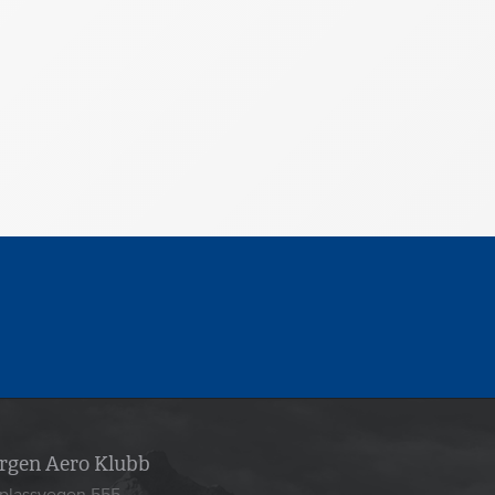
rgen Aero Klubb
yplassvegen 555