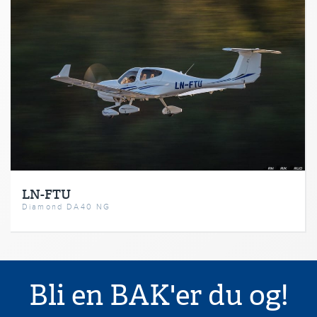
LN-FTU
Diamond DA40 NG
Bli en BAK'er du og!