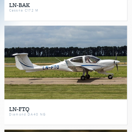
LN-BAK
Cessna C172 M
LN-FTQ
Diamond DA40 NG